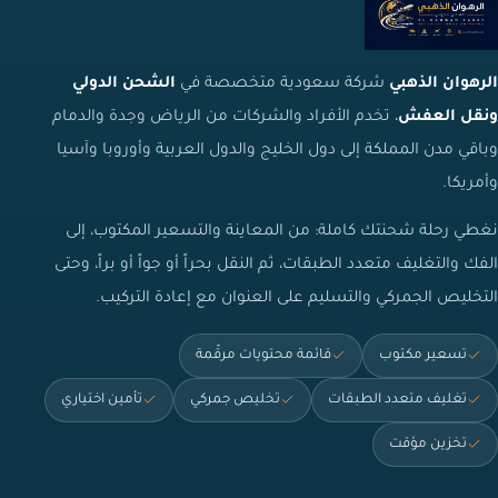
الرهوان الذهبي
شركة سعودية متخصصة في
الشحن الدولي
ونقل العفش
، تخدم الأفراد والشركات من الرياض وجدة والدمام
وباقي مدن المملكة إلى دول الخليج والدول العربية وأوروبا وآسيا
وأمريكا.
نغطي رحلة شحنتك كاملة: من المعاينة والتسعير المكتوب، إلى
الفك والتغليف متعدد الطبقات، ثم النقل بحراً أو جواً أو براً، وحتى
التخليص الجمركي والتسليم على العنوان مع إعادة التركيب.
تسعير مكتوب
قائمة محتويات مرقّمة
تغليف متعدد الطبقات
تخليص جمركي
تأمين اختياري
تخزين مؤقت