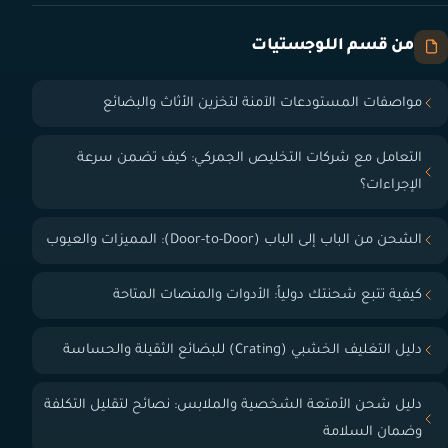
من قسم اللوجستيات
مواصفات المستودعات الآمنة لتخزين الأثاث والبضائع
التعامل مع شركات التخليص الجمركي: كيف تضمن سرعة
الإجراءات؟
الشحن من الباب إلى الباب (Door-to-Door): المميزات والعيوب
كيفية تتبع شحنتك دولياً: الأدوات والمنصات المتاحة
دليل التغليف الخشبي (Crating) للبضائع الثقيلة والحساسة
دليل شحن الأمتعة الشخصية والملابس: نصائح لتقليل التكلفة
وضمان السلامة