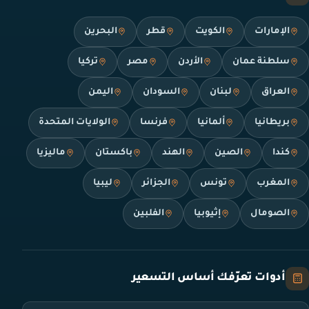
الإمارات
الكويت
قطر
البحرين
سلطنة عمان
الأردن
مصر
تركيا
العراق
لبنان
السودان
اليمن
بريطانيا
ألمانيا
فرنسا
الولايات المتحدة
كندا
الصين
الهند
باكستان
ماليزيا
المغرب
تونس
الجزائر
ليبيا
الصومال
إثيوبيا
الفلبين
أدوات تعرّفك أساس التسعير