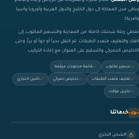
ونقل العفش
، تخدم الأفراد والشركات من الرياض وجدة والدمام
وباقي مدن المملكة إلى دول الخليج والدول العربية وأوروبا وآسيا
وأمريكا.
نغطي رحلة شحنتك كاملة: من المعاينة والتسعير المكتوب، إلى
الفك والتغليف متعدد الطبقات، ثم النقل بحراً أو جواً أو براً، وحتى
التخليص الجمركي والتسليم على العنوان مع إعادة التركيب.
تسعير مكتوب
قائمة محتويات مرقّمة
تغليف متعدد الطبقات
تخليص جمركي
تأمين اختياري
تخزين مؤقت
خدماتنا
الشحن البحري