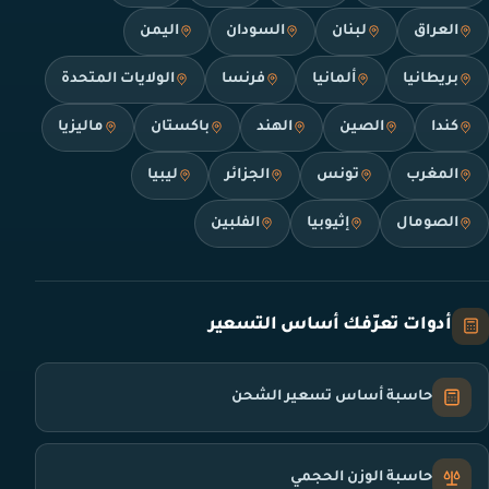
العراق
لبنان
السودان
اليمن
بريطانيا
ألمانيا
فرنسا
الولايات المتحدة
كندا
الصين
الهند
باكستان
ماليزيا
المغرب
تونس
الجزائر
ليبيا
الصومال
إثيوبيا
الفلبين
أدوات تعرّفك أساس التسعير
حاسبة أساس تسعير الشحن
حاسبة الوزن الحجمي