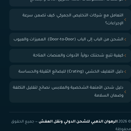
التعامل مع شركات التخليص الجمركي: كيف تضمن سرعة
الإجراءات؟
الشحن من الباب إلى الباب (Door-to-Door): المميزات والعيوب
كيفية تتبع شحنتك دولياً: الأدوات والمنصات المتاحة
دليل التغليف الخشبي (Crating) للبضائع الثقيلة والحساسة
دليل شحن الأمتعة الشخصية والملابس: نصائح لتقليل التكلفة
وضمان السلامة
© 2026
الرهوان الذهبي للشحن الدولي ونقل العفش
— جميع الحقوق
محفوظة