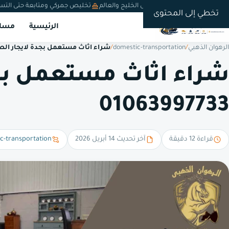
شحن دولي من السعودية إلى الخليج والعالم
تخليص جمركي ومتابعة حتى التس
تخطي إلى المحتوى
الرئيسية
مسار
الرهوان الذهبي
/
domestic-transportation
/
شراء اثاث مستعمل بجدة لايجار ال
شراء اثاث مستعمل بج
01063997733
قراءة 12 دقيقة
آخر تحديث 14 أبريل 2026
c-transportation