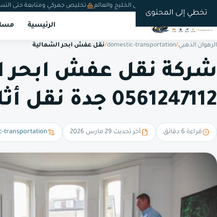
شحن دولي من السعودية إلى الخليج والعالم
تخليص جمركي ومتابعة حتى التس
تخطي إلى المحتوى
الرئيسية
مسار
الرهوان الذهبي
/
domestic-transportation
/
نقل عفش ابحر الشمالية
شركة نقل عفش ابحر ا
0561247112 جدة نقل أثاث بأبحر الشمالية
قراءة 6 دقائق
آخر تحديث 29 مارس 2026
c-transportation