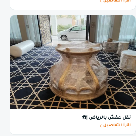
اقرأ التفاصيل
نقل عفش بالرياض |☎️
اقرأ التفاصيل