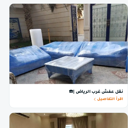
نقل عفش غرب الرياض |☎️
اقرأ التفاصيل