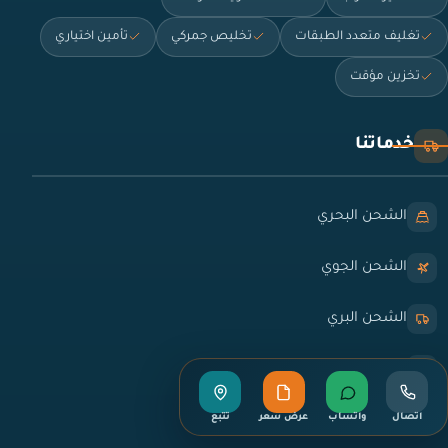
تغليف متعدد الطبقات
تخليص جمركي
تأمين اختياري
تخزين مؤقت
خدماتنا
الشحن البحري
الشحن الجوي
الشحن البري
نقل العفش
اتصال
واتساب
عرض سعر
تتبع
التخليص الجمركي