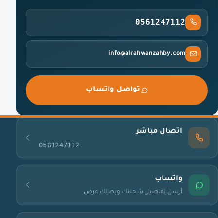
0561247112
info@alrahwanzahby.com
تواصل واتساب
اتصال مباشر
0561247112
واتساب
أرسل تفاصيل شحنتك ويصلك عرض