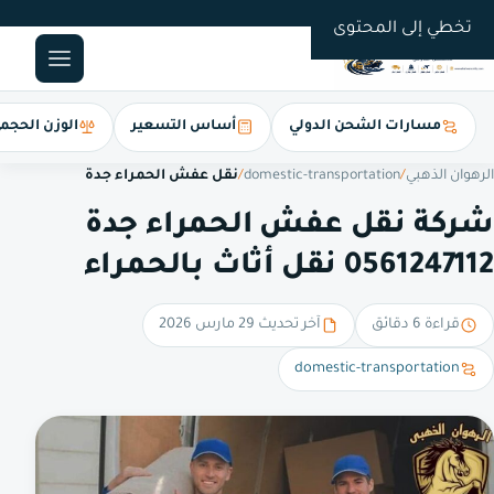
0561247112
تخطي إلى المحتوى
مسارات الشحن الدولي
أساس التسعير
الوزن الحجم
الرهوان الذهبي
/
domestic-transportation
/
نقل عفش الحمراء جدة
شركة نقل عفش الحمراء جدة
0561247112 نقل أثاث بالحمراء
قراءة 6 دقائق
آخر تحديث 29 مارس 2026
domestic-transportation