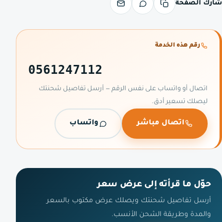
شارك الصفحة
رقم هذه الخدمة
0561247112
اتصال أو واتساب على نفس الرقم — أرسل تفاصيل شحنتك
ليصلك تسعير أدق.
اتصال مباشر
واتساب
حوّل ما قرأته إلى عرض سعر
أرسل تفاصيل شحنتك ويصلك عرض مكتوب بالسعر
والمدة وطريقة الشحن الأنسب.