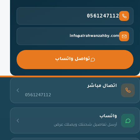
0561247112
info@alrahwanzahby.com
تواصل واتساب
اتصال مباشر
0561247112
واتساب
أرسل تفاصيل شحنتك ويصلك عرض