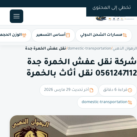
0561247112
تخطي إلى المحتوى
مسارات الشحن الدولي
أساس التسعير
الوزن الحجم
الرهوان الذهبي
/
domestic-transportation
/
نقل عفش الخمرة جدة
شركة نقل عفش الخمرة جدة
0561247112 نقل أثاث بالخمرة
قراءة 6 دقائق
آخر تحديث 29 مارس 2026
domestic-transportation