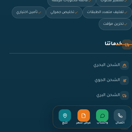
تسعير مكتوب
قائمة محتويات مرقّمة
تغليف متعدد الطبقات
تخليص جمركي
تأمين اختياري
تخزين مؤقت
خدماتنا
الشحن البحري
الشحن الجوي
الشحن البري
نقل العفش
اتصال
واتساب
عرض سعر
تتبع
التخليص الجمركي