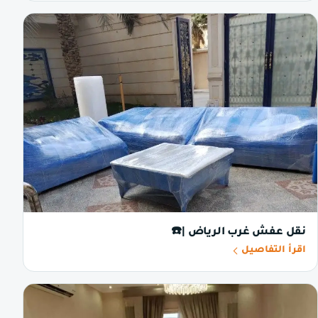
نقل عفش غرب الرياض |☎️
اقرأ التفاصيل