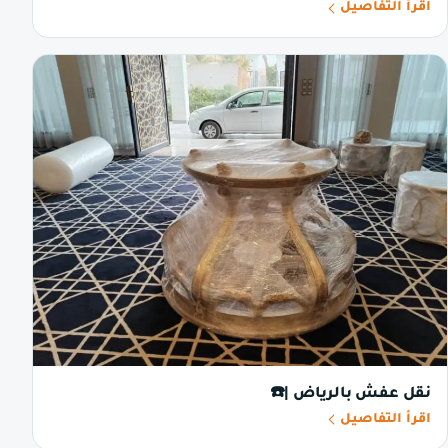
اقرأ التفاصيل
نقل عفش بالرياض |☎️
اقرأ التفاصيل