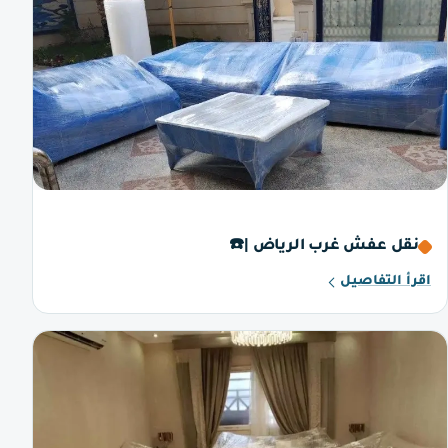
نقل عفش غرب الرياض |☎️
اقرأ التفاصيل