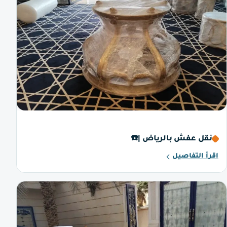
نقل عفش بالرياض |☎️
اقرأ التفاصيل