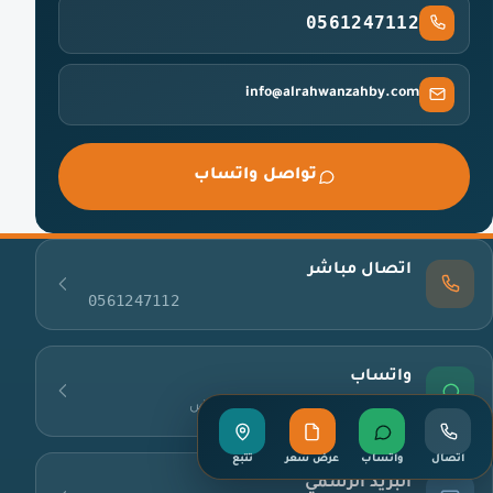
0561247112
info@alrahwanzahby.com
تواصل واتساب
اتصال مباشر
0561247112
واتساب
أرسل تفاصيل شحنتك ويصلك عرض
اتصال
واتساب
عرض سعر
تتبع
البريد الرسمي