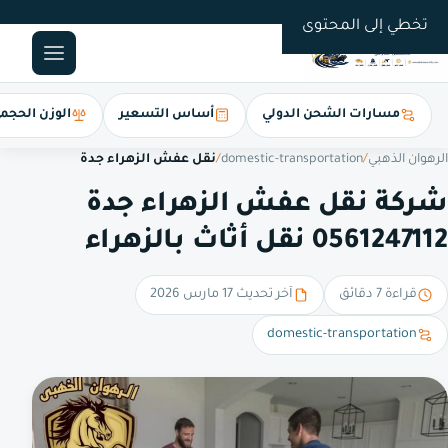
0561247112
تخطي إلى المحتوى
مسارات الشحن الدولي
أساس التسعير
الوزن الحجم
الرهوان الذهبي
/
domestic-transportation
/
نقل عفش الزهراء جدة
شركة نقل عفش الزهراء جدة
0561247112 نقل أثاث بالزهراء
قراءة 7 دقائق
آخر تحديث 17 مارس 2026
domestic-transportation