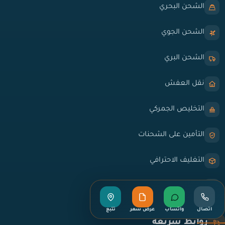
الشحن البحري
الشحن الجوي
الشحن البري
نقل العفش
التخليص الجمركي
التأمين على الشحنات
التغليف الاحترافي
التخزين المؤقت
اتصال
واتساب
عرض سعر
تتبع
روابط سريعة