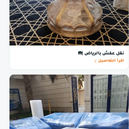
نقل عفش بالرياض |☎️
اقرأ التفاصيل