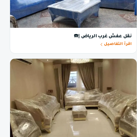
نقل عفش غرب الرياض |☎️
اقرأ التفاصيل