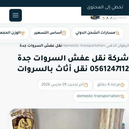
0561247112
تخطي إلى المحتوى
مسارات الشحن الدولي
أساس التسعير
الوزن الحجم
الرهوان الذهبي
/
domestic-transportation
/
نقل عفش السروات جدة
شركة نقل عفش السروات جدة
0561247112 نقل أثاث بالسروات
قراءة 6 دقائق
آخر تحديث 29 مارس 2026
domestic-transportation