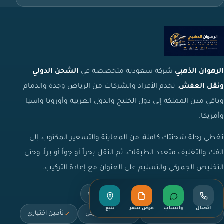
الرهوان الذهبي
شركة سعودية متخصصة في
الشحن الدولي
ونقل العفش
، تخدم الأفراد والشركات من الرياض وجدة والدمام
وباقي مدن المملكة إلى دول الخليج والدول العربية وأوروبا وآسيا
وأمريكا.
نغطي رحلة شحنتك كاملة: من المعاينة والتسعير المكتوب، إلى
الفك والتغليف متعدد الطبقات، ثم النقل بحراً أو جواً أو براً، وحتى
التخليص الجمركي والتسليم على العنوان مع إعادة التركيب.
تسعير مكتوب
قائمة محتويات مرقّمة
اتصال
واتساب
عرض سعر
تتبع
تغليف متعدد الطبقات
تخليص جمركي
تأمين اختياري