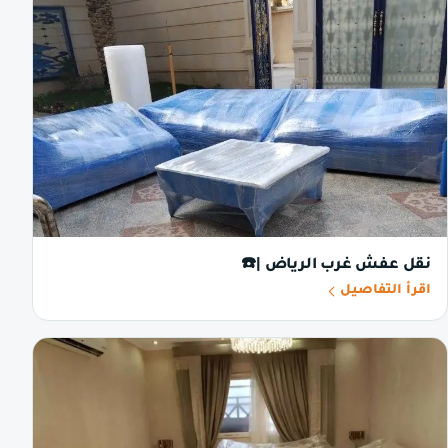
نقل عفش غرب الرياض |☎️
اقرأ التفاصيل