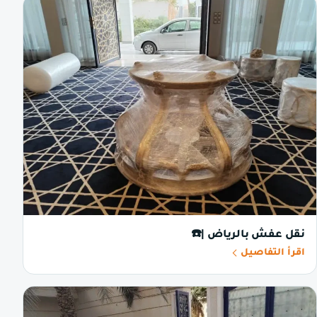
نقل عفش بالرياض |☎️
اقرأ التفاصيل