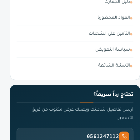
دليل الجمارك
المواد المحظورة
التأمين على الشحنات
سياسة التعويض
الأسئلة الشائعة
تحتاج رداً سريعاً؟
أرسل تفاصيل شحنتك ويصلك عرض مكتوب من فريق
التسعير.
0561247112