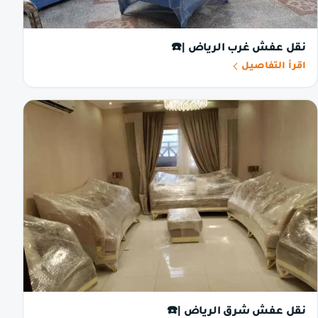
نقل عفش غرب الرياض |☎️
اقرأ التفاصيل
نقل عفش شرق الرياض |☎️