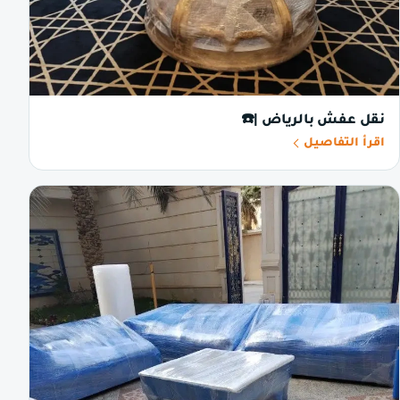
نقل عفش بالرياض |☎️
اقرأ التفاصيل