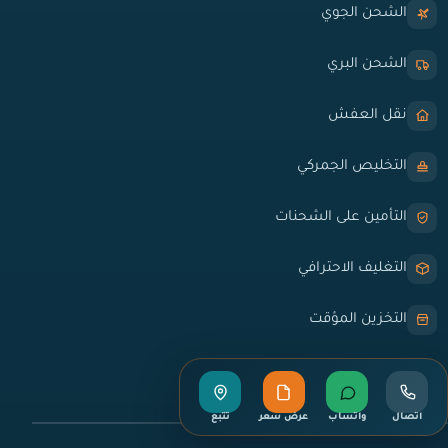
الشحن الجوي
الشحن البري
نقل العفش
التخليص الجمركي
التأمين على الشحنات
التغليف الاحترافي
التخزين المؤقت
روابط سريعة
اتصال
واتساب
عرض سعر
تتبع