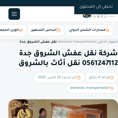
0561247112
تخطي إلى المحتوى
مسارات الشحن الدولي
أساس التسعير
الوزن الحجم
الرهوان الذهبي
/
domestic-transportation
/
نقل عفش الشروق جدة
شركة نقل عفش الشروق جدة
0561247112 نقل أثاث بالشروق
قراءة 6 دقائق
آخر تحديث 29 مارس 2026
domestic-transportation