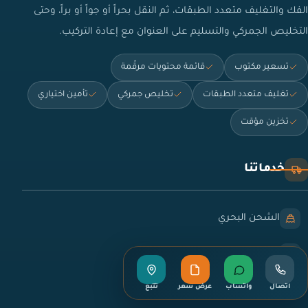
الفك والتغليف متعدد الطبقات، ثم النقل بحراً أو جواً أو براً، وحتى
التخليص الجمركي والتسليم على العنوان مع إعادة التركيب.
تسعير مكتوب
قائمة محتويات مرقّمة
تغليف متعدد الطبقات
تخليص جمركي
تأمين اختياري
تخزين مؤقت
خدماتنا
الشحن البحري
الشحن الجوي
الشحن البري
اتصال
واتساب
عرض سعر
تتبع