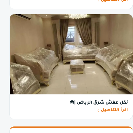
اقرأ التفاصيل
نقل عفش شرق الرياض |☎️
اقرأ التفاصيل