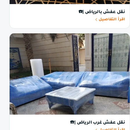
نقل عفش بالرياض |☎️
اقرأ التفاصيل
نقل عفش غرب الرياض |☎️