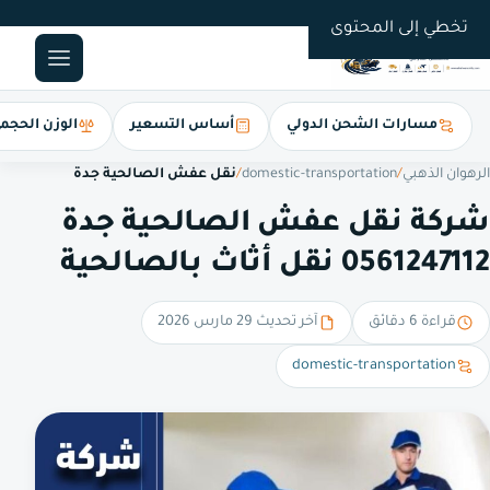
0561247112
تخطي إلى المحتوى
مسارات الشحن الدولي
أساس التسعير
الوزن الحجم
الرهوان الذهبي
/
domestic-transportation
/
نقل عفش الصالحية جدة
شركة نقل عفش الصالحية جدة
0561247112 نقل أثاث بالصالحية
قراءة 6 دقائق
آخر تحديث 29 مارس 2026
domestic-transportation