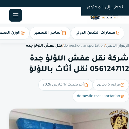
0561247112
تخطي إلى المحتوى
مسارات الشحن الدولي
أساس التسعير
الوزن الحجم
الرهوان الذهبي
/
domestic-transportation
/
نقل عفش اللؤلؤ جدة
شركة نقل عفش اللؤلؤ جدة
0561247112 نقل أثاث باللؤلؤ
قراءة 6 دقائق
آخر تحديث 17 مارس 2026
domestic-transportation