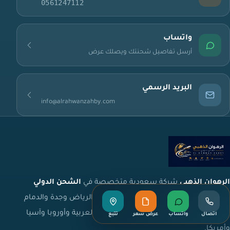
0561247112
واتساب
أرسل تفاصيل شحنتك ويصلك عرض
البريد الرسمي
info@alrahwanzahby.com
الرهوان الذهبي
شركة سعودية متخصصة في
الشحن الدولي
ونقل العفش
، تخدم الأفراد والشركات من الرياض وجدة والدمام
وباقي مدن المملكة إلى دول الخليج والدول العربية وأوروبا وآسيا
اتصال
واتساب
عرض سعر
تتبع
وأمريكا.