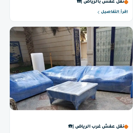
نقل عفش بالرياض |☎️
اقرأ التفاصيل
نقل عفش غرب الرياض |☎️