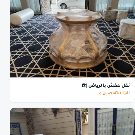
نقل عفش بالرياض |☎️
اقرأ التفاصيل