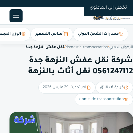
0561247112
تخطي إلى المحتوى
مسارات الشحن الدولي
أساس التسعير
الوزن الحجم
الرهوان الذهبي
/
domestic-transportation
/
نقل عفش النزهة جدة
شركة نقل عفش النزهة جدة
0561247112 نقل أثاث بالنزهة
قراءة 6 دقائق
آخر تحديث 29 مارس 2026
domestic-transportation