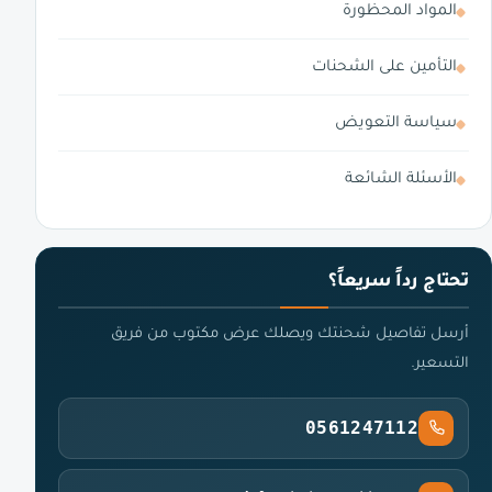
المواد المحظورة
التأمين على الشحنات
سياسة التعويض
الأسئلة الشائعة
تحتاج رداً سريعاً؟
أرسل تفاصيل شحنتك ويصلك عرض مكتوب من فريق
التسعير.
0561247112