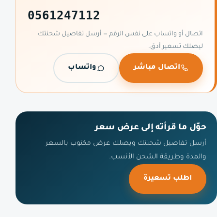
0561247112
اتصال أو واتساب على نفس الرقم — أرسل تفاصيل شحنتك
ليصلك تسعير أدق.
اتصال مباشر
واتساب
حوّل ما قرأته إلى عرض سعر
أرسل تفاصيل شحنتك ويصلك عرض مكتوب بالسعر
والمدة وطريقة الشحن الأنسب.
اطلب تسعيرة