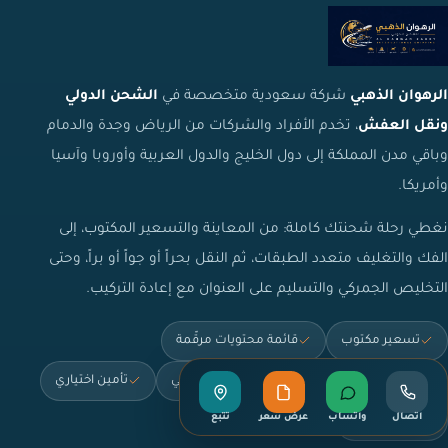
الرهوان الذهبي
شركة سعودية متخصصة في
الشحن الدولي
ونقل العفش
، تخدم الأفراد والشركات من الرياض وجدة والدمام
وباقي مدن المملكة إلى دول الخليج والدول العربية وأوروبا وآسيا
وأمريكا.
نغطي رحلة شحنتك كاملة: من المعاينة والتسعير المكتوب، إلى
الفك والتغليف متعدد الطبقات، ثم النقل بحراً أو جواً أو براً، وحتى
التخليص الجمركي والتسليم على العنوان مع إعادة التركيب.
تسعير مكتوب
قائمة محتويات مرقّمة
تغليف متعدد الطبقات
تخليص جمركي
تأمين اختياري
اتصال
واتساب
عرض سعر
تتبع
تخزين مؤقت