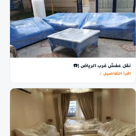
نقل عفش غرب الرياض |☎️
اقرأ التفاصيل