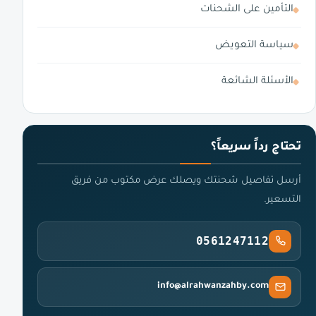
التأمين على الشحنات
سياسة التعويض
الأسئلة الشائعة
تحتاج رداً سريعاً؟
أرسل تفاصيل شحنتك ويصلك عرض مكتوب من فريق
التسعير.
0561247112
info@alrahwanzahby.com