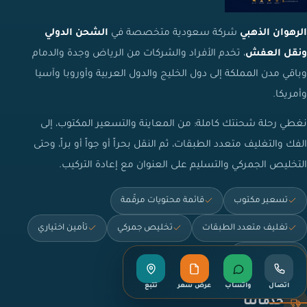
الرهوان الذهبي
شركة سعودية متخصصة في
الشحن الدولي
ونقل العفش
، تخدم الأفراد والشركات من الرياض وجدة والدمام
وباقي مدن المملكة إلى دول الخليج والدول العربية وأوروبا وآسيا
وأمريكا.
نغطي رحلة شحنتك كاملة: من المعاينة والتسعير المكتوب، إلى
الفك والتغليف متعدد الطبقات، ثم النقل بحراً أو جواً أو براً، وحتى
التخليص الجمركي والتسليم على العنوان مع إعادة التركيب.
تسعير مكتوب
قائمة محتويات مرقّمة
تغليف متعدد الطبقات
تخليص جمركي
تأمين اختياري
تخزين مؤقت
اتصال
واتساب
عرض سعر
تتبع
خدماتنا