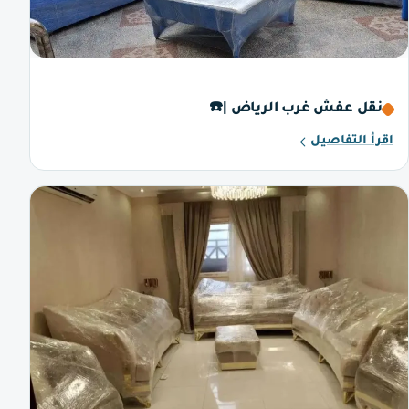
نقل عفش غرب الرياض |☎️
اقرأ التفاصيل