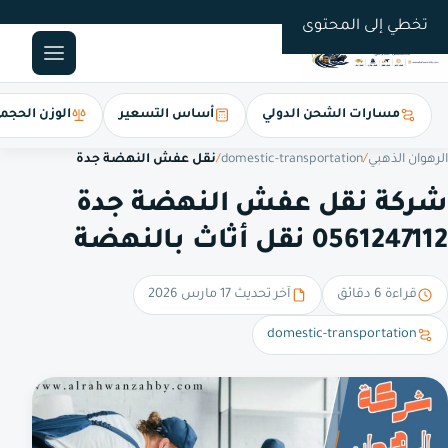
0561247112
تخطي إلى المحتوى
مسارات الشحن الدولي
أساس التسعير
الوزن الحجم
الرهوان الذهبي
/
domestic-transportation
/
نقل عفش النهضة جدة
شركة نقل عفش النهضة جدة
0561247112 نقل أثاث بالنهضة
قراءة 6 دقائق
آخر تحديث 17 مارس 2026
domestic-transportation