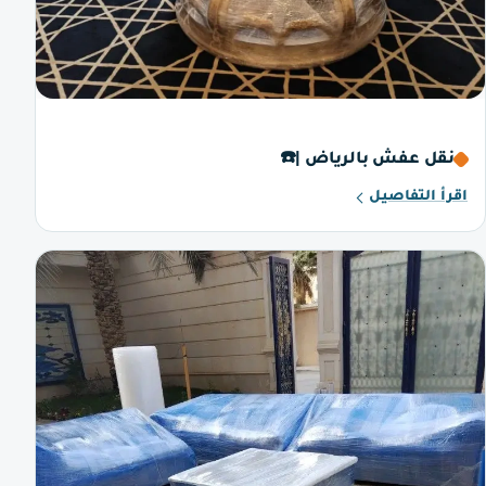
نقل عفش بالرياض |☎️
اقرأ التفاصيل