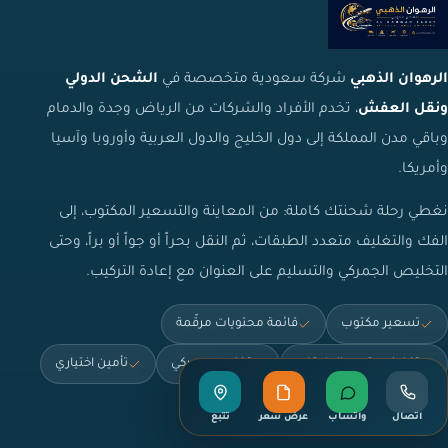
الرهوان الذهبي
شركة سعودية متخصصة في
الشحن الدولي
ونقل العفش
، تخدم الأفراد والشركات من الرياض وجدة والدمام
وباقي مدن المملكة إلى دول الخليج والدول العربية وأوروبا وآسيا
وأمريكا.
نغطي رحلة شحنتك كاملة: من المعاينة والتسعير المكتوب، إلى
الفك والتغليف متعدد الطبقات، ثم النقل بحراً أو جواً أو براً، وحتى
التخليص الجمركي والتسليم على العنوان مع إعادة التركيب.
تسعير مكتوب
قائمة محتويات مرقّمة
تغليف متعدد الطبقات
تخليص جمركي
تأمين اختياري
تخزين مؤقت
اتصال
واتساب
عرض سعر
تتبع