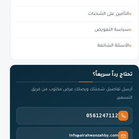
التأمين على الشحنات
سياسة التعويض
الأسئلة الشائعة
تحتاج رداً سريعاً؟
أرسل تفاصيل شحنتك ويصلك عرض مكتوب من فريق
التسعير.
0561247112
info@alrahwanzahby.com