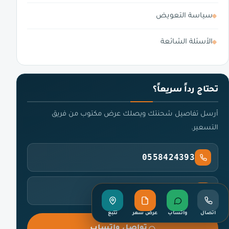
سياسة التعويض
الأسئلة الشائعة
تحتاج رداً سريعاً؟
أرسل تفاصيل شحنتك ويصلك عرض مكتوب من فريق
التسعير.
0558424393
info@alrahwanzahby.com
اتصال
واتساب
عرض سعر
تتبع
تواصل واتساب