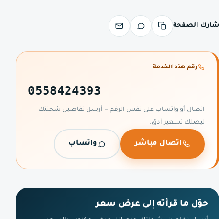
شارك الصفحة
رقم هذه الخدمة
0558424393
اتصال أو واتساب على نفس الرقم — أرسل تفاصيل شحنتك
ليصلك تسعير أدق.
اتصال مباشر
واتساب
حوّل ما قرأته إلى عرض سعر