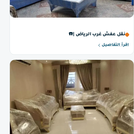
نقل عفش غرب الرياض |☎️
اقرأ التفاصيل