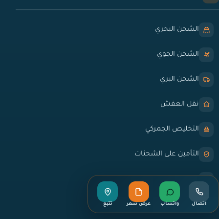
الشحن البحري
الشحن الجوي
الشحن البري
نقل العفش
التخليص الجمركي
التأمين على الشحنات
التغليف الاحترافي
التخزين المؤقت
اتصال
واتساب
عرض سعر
تتبع