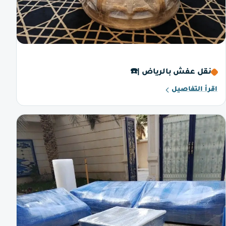
نقل عفش بالرياض |☎️
اقرأ التفاصيل