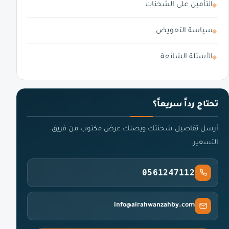
التأمين على الشحنات
سياسة التعويض
الأسئلة الشائعة
تحتاج رداً سريعاً؟
أرسل تفاصيل شحنتك ويصلك عرض مكتوب من فريق
التسعير.
0561247112
info@alrahwanzahby.com