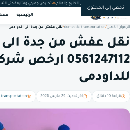
شحن دولي من السعودية إلى الخليج والعالم
تخليص جمركي ومتابعة حتى التس
تخطي إلى المحتوى
الرئيسية
مسار
الرهوان الذهبي
/
domestic-transportation
/
نقل عفش من جدة الى الدوادمى
نقل عفش من جدة الى ا
0561247112 ارخ
للداودمى
قراءة 10 دقائق
آخر تحديث 29 مارس 2026
-transportation