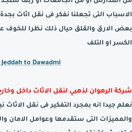
من المدارس او من الجامعات او ربما سنجد را
الاسباب التى تجعلنا نفكر فى نقل اثاث بجدة 
بعض الارق والقلق حيال ذلك نظرا للخوف عل
الكسر او التلف
 Jeddah to Dawadmi
شركة الرهوان لذهبي لنقل الاثاث داخل وخار
نعلم جيدا انه بمجرد التفكير فى نقل الاثاث 
والمميزات التى ستقدمها وعوامل الامان و