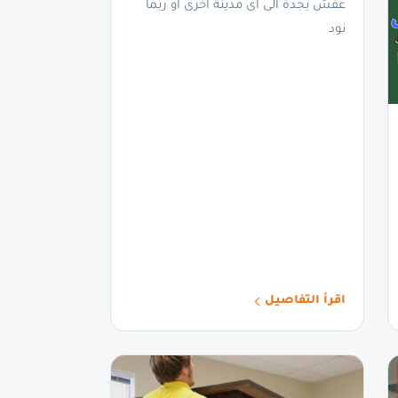
عفش بجدة الى اى مدينة اخرى او ربما
نود
اقرأ التفاصيل