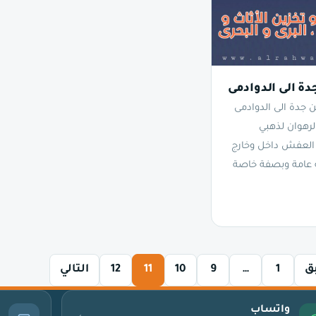
ة الى الدوادمى
جدة الى الدوادمى
لرهوان لذهبي
 العفش داخل وخارج
 عامة وبصفة خاصة
ق
1
…
9
10
11
12
التالي
واتساب