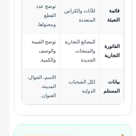
توضح عدد
قائمة
للأثاث والكراتين
القطع
التعبئة
المتعددة
ومحتواها.
للبضائع التجارية
توضح القيمة
الفاتورة
والمنتجات
والوصف
التجارية
الجديدة
والكمية.
الاسم، الجوال،
بيانات
لكل الشحنات
المدينة،
المستلم
الدولية
العنوان.