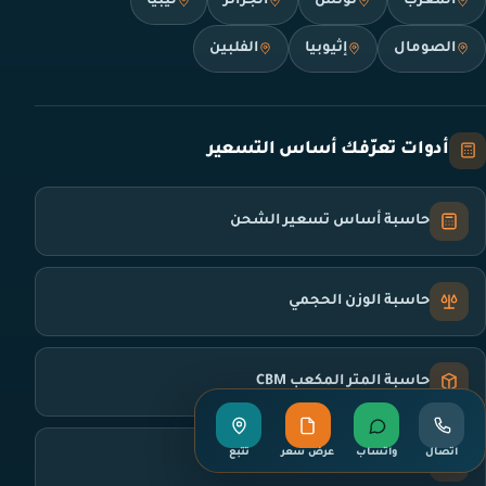
المغرب
تونس
الجزائر
ليبيا
الصومال
إثيوبيا
الفلبين
أدوات تعرّفك أساس التسعير
حاسبة أساس تسعير الشحن
حاسبة الوزن الحجمي
حاسبة المتر المكعب CBM
اتصال
واتساب
عرض سعر
تتبع
محوّل وحدات الشحن