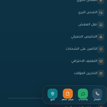
الشحن الجوي
الشحن البري
نقل العفش
التخليص الجمركي
التأمين على الشحنات
التغليف الاحترافي
التخزين المؤقت
روابط سريعة
اتصال
واتساب
عرض سعر
تتبع