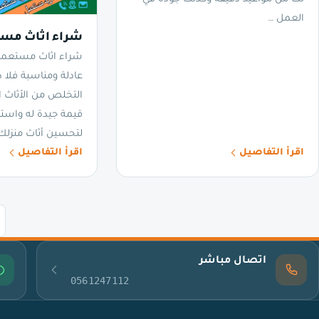
العمل …
شراء اثاث مست
شراء اثاث مستعمل 
عادلة ومناسبة فلا 
التخلص من الأثاث ا
قيمة جيدة له واست
لتحسين أثاث منزلك
اقرأ التفاصيل
اقرأ التفاصيل
اتصال مباشر
0561247112