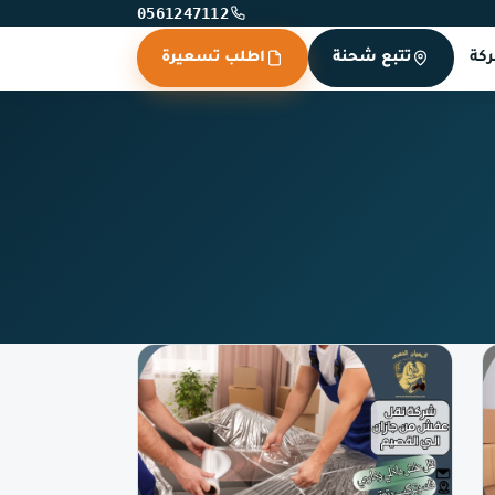
0561247112
كة
تتبع شحنة
اطلب تسعيرة