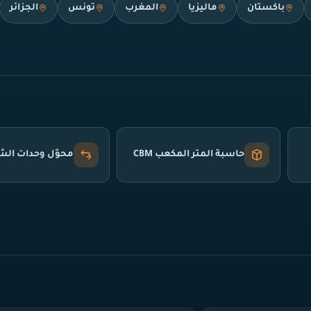
باكستان
ماليزيا
المغرب
تونس
الجزائر
حاسبة المتر المكعب CBM
محوّل وحدات ال