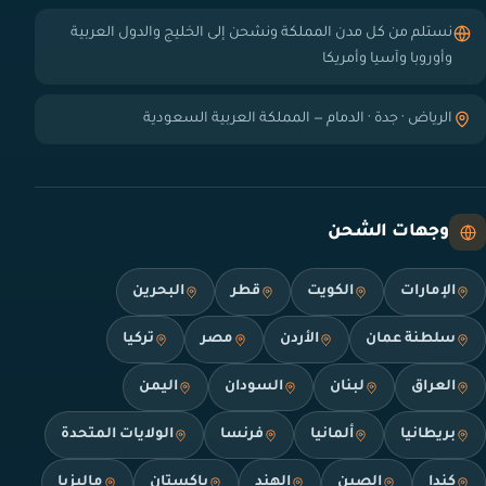
نستلم من كل مدن المملكة ونشحن إلى الخليج والدول العربية
وأوروبا وآسيا وأمريكا
الرياض · جدة · الدمام — المملكة العربية السعودية
وجهات الشحن
الإمارات
الكويت
قطر
البحرين
سلطنة عمان
الأردن
مصر
تركيا
العراق
لبنان
السودان
اليمن
بريطانيا
ألمانيا
فرنسا
الولايات المتحدة
كندا
الصين
الهند
باكستان
ماليزيا