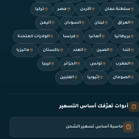
سلطنة عمان
الأردن
مصر
تركيا
العراق
لبنان
السودان
اليمن
بريطانيا
ألمانيا
فرنسا
الولايات المتحدة
كندا
الصين
الهند
باكستان
ماليزيا
المغرب
تونس
الجزائر
ليبيا
الصومال
إثيوبيا
الفلبين
أدوات تعرّفك أساس التسعير
حاسبة أساس تسعير الشحن