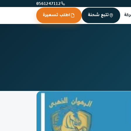
0561247112
كة
تتبع شحنة
اطلب تسعيرة