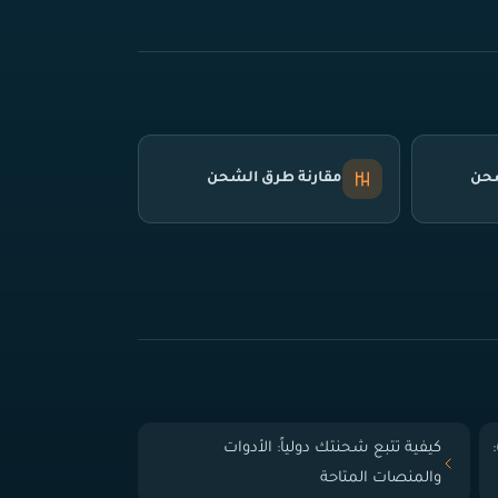
شحن
مقارنة طرق الشحن
 الباب (Door-to-Door):
كيفية تتبع شحنتك دولياً: الأدوات
والمنصات المتاحة