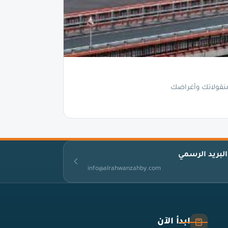
نقولاتك وأغراضك
البريد الرسمي
info@alrahwanzahby.com
ابدأ الآن