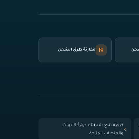
شحن
مقارنة طرق الشحن
 الباب (Door-to-Door):
كيفية تتبع شحنتك دولياً: الأدوات
والمنصات المتاحة