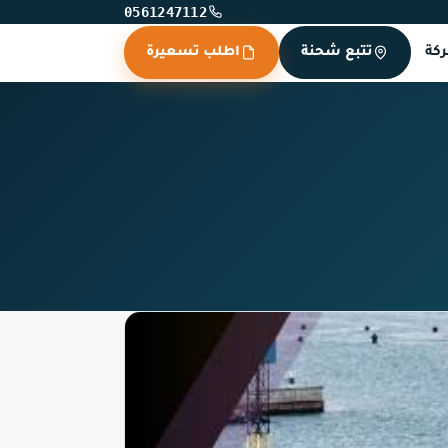
0561247112
كة
تتبع شحنة
اطلب تسعيرة