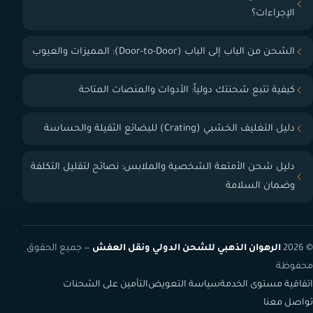
الإجراءات؟
الشحن من الباب إلى الباب (Door-to-Door): المميزات والعيوب
كيفية تتبع شحنتك دولياً: الأدوات والمنصات المتاحة
دليل التغليف الخشبي (Crating) للبضائع الثقيلة والحساسة
دليل شحن الأمتعة الشخصية والملابس: نصائح لتقليل التكلفة
وضمان السلامة
© 2026
الرهوان الذهبي للشحن الدولي ونقل العفش
— جميع الحقوق
محفوظة
اتفاقية مستوى الخدمة
سياسة التعويض
التأمين على الشحنات
تواصل معنا