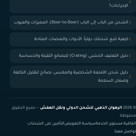
الإجراءات؟
الشحن من الباب إلى الباب (Door-to-Door): المميزات والعيوب
كيفية تتبع شحنتك دولياً: الأدوات والمنصات المتاحة
دليل التغليف الخشبي (Crating) للبضائع الثقيلة والحساسة
دليل شحن الأمتعة الشخصية والملابس: نصائح لتقليل التكلفة
وضمان السلامة
© 2026
الرهوان الذهبي للشحن الدولي ونقل العفش
— جميع الحقوق
محفوظة
اتفاقية مستوى الخدمة
سياسة التعويض
التأمين على الشحنات
تواصل معنا