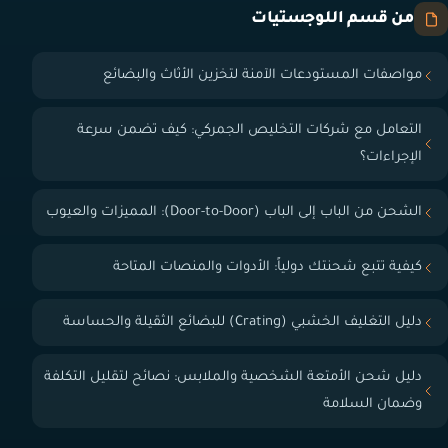
من قسم اللوجستيات
مواصفات المستودعات الآمنة لتخزين الأثاث والبضائع
التعامل مع شركات التخليص الجمركي: كيف تضمن سرعة
الإجراءات؟
الشحن من الباب إلى الباب (Door-to-Door): المميزات والعيوب
كيفية تتبع شحنتك دولياً: الأدوات والمنصات المتاحة
دليل التغليف الخشبي (Crating) للبضائع الثقيلة والحساسة
دليل شحن الأمتعة الشخصية والملابس: نصائح لتقليل التكلفة
وضمان السلامة