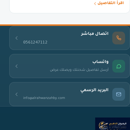
اقرأ التفاصيل
اتصال مباشر
0561247112
واتساب
أرسل تفاصيل شحنتك ويصلك عرض
البريد الرسمي
info@alrahwanzahby.com