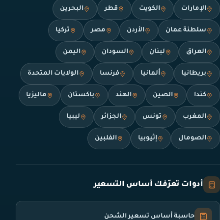
الإمارات
الكويت
قطر
البحرين
سلطنة عمان
الأردن
مصر
تركيا
العراق
لبنان
السودان
اليمن
بريطانيا
ألمانيا
فرنسا
الولايات المتحدة
كندا
الصين
الهند
باكستان
ماليزيا
المغرب
تونس
الجزائر
ليبيا
الصومال
إثيوبيا
الفلبين
أدوات تعرّفك أساس التسعير
حاسبة أساس تسعير الشحن