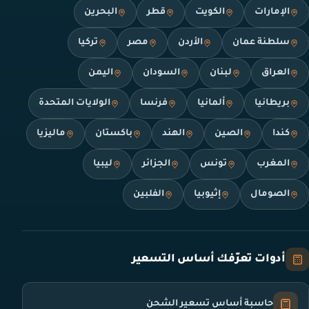
الإمارات
الكويت
قطر
البحرين
سلطنة عمان
الأردن
مصر
تركيا
العراق
لبنان
السودان
اليمن
بريطانيا
ألمانيا
فرنسا
الولايات المتحدة
كندا
الصين
الهند
باكستان
ماليزيا
المغرب
تونس
الجزائر
ليبيا
الصومال
إثيوبيا
الفلبين
أدوات تعرّفك أساس التسعير
حاسبة أساس تسعير الشحن