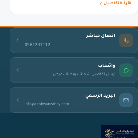
اقرأ التفاصيل
اتصال مباشر
0561247112
واتساب
أرسل تفاصيل شحنتك ويصلك عرض
البريد الرسمي
info@alrahwanzahby.com