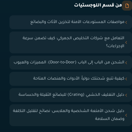
من قسم اللوجستيات
مواصفات المستودعات الآمنة لتخزين الأثاث والبضائع
التعامل مع شركات التخليص الجمركي: كيف تضمن سرعة
الإجراءات؟
الشحن من الباب إلى الباب (Door-to-Door): المميزات والعيوب
كيفية تتبع شحنتك دولياً: الأدوات والمنصات المتاحة
دليل التغليف الخشبي (Crating) للبضائع الثقيلة والحساسة
دليل شحن الأمتعة الشخصية والملابس: نصائح لتقليل التكلفة
وضمان السلامة