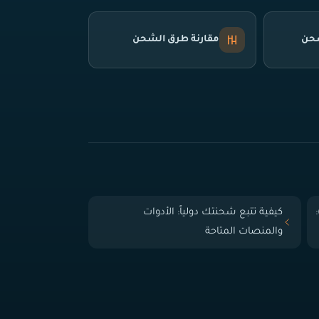
شحن
مقارنة طرق الشحن
 الباب (Door-to-Door):
كيفية تتبع شحنتك دولياً: الأدوات
والمنصات المتاحة