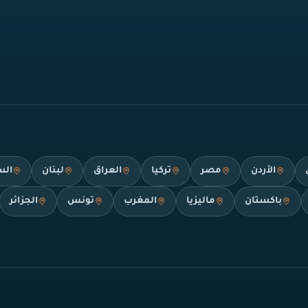
الأردن
مصر
تركيا
العراق
لبنان
الس
باكستان
ماليزيا
المغرب
تونس
الجزائر