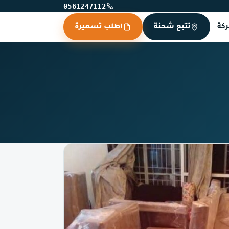
0561247112
كة
تتبع شحنة
اطلب تسعيرة