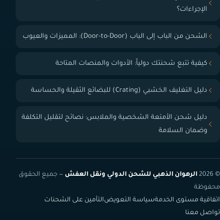
الإجراءات؟
الشحن من الباب إلى الباب (Door-to-Door): المميزات والعيوب
كيفية تتبع شحنتك دولياً: الأدوات والمنصات المتاحة
دليل التغليف الخشبي (Crating) للبضائع الثقيلة والحساسة
دليل شحن الأمتعة الشخصية والملابس: نصائح لتقليل التكلفة
وضمان السلامة
© 2026
الرهوان الذهبي للشحن الدولي ونقل العفش
— جميع الحقوق
محفوظة
اتفاقية مستوى الخدمة
سياسة التعويض
التأمين على الشحنات
تواصل معنا