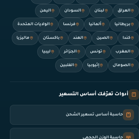
العراق
لبنان
السودان
اليمن
بريطانيا
ألمانيا
فرنسا
الولايات المتحدة
كندا
الصين
الهند
باكستان
ماليزيا
المغرب
تونس
الجزائر
ليبيا
الصومال
إثيوبيا
الفلبين
أدوات تعرّفك أساس التسعير
حاسبة أساس تسعير الشحن
حاسبة الوزن الحجمي