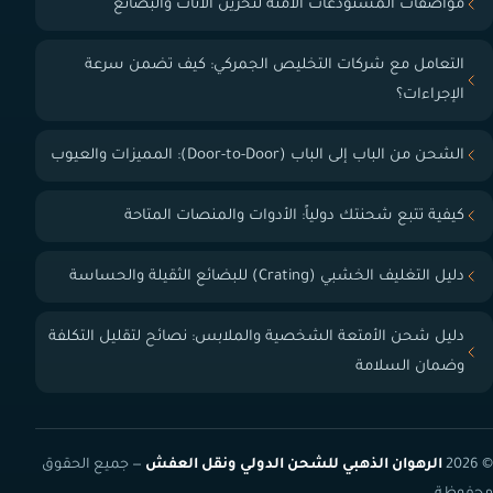
مواصفات المستودعات الآمنة لتخزين الأثاث والبضائع
التعامل مع شركات التخليص الجمركي: كيف تضمن سرعة
الإجراءات؟
الشحن من الباب إلى الباب (Door-to-Door): المميزات والعيوب
كيفية تتبع شحنتك دولياً: الأدوات والمنصات المتاحة
دليل التغليف الخشبي (Crating) للبضائع الثقيلة والحساسة
دليل شحن الأمتعة الشخصية والملابس: نصائح لتقليل التكلفة
وضمان السلامة
© 2026
الرهوان الذهبي للشحن الدولي ونقل العفش
— جميع الحقوق