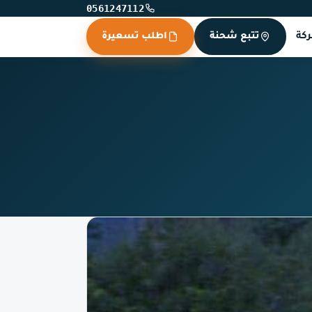
0561247112
كة
تتبع شحنة
اطلب تسعيرة