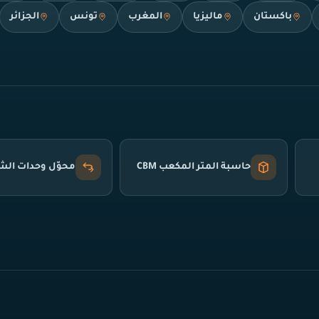
باكستان
ماليزيا
المغرب
تونس
الجزائر
حاسبة المتر المكعب CBM
محوّل وحدات ال