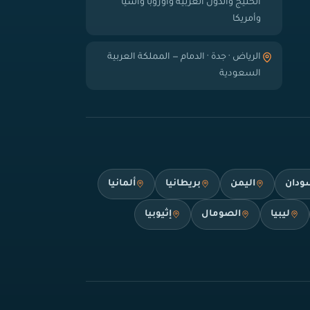
الخليج والدول العربية وأوروبا وآسيا
وأمريكا
الرياض · جدة · الدمام — المملكة العربية
السعودية
ودان
اليمن
بريطانيا
ألمانيا
ليبيا
الصومال
إثيوبيا