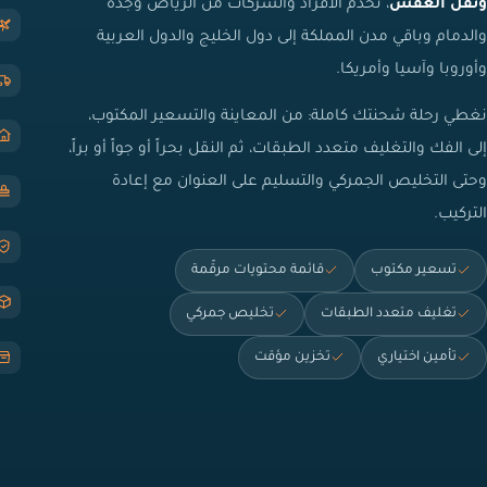
ونقل العفش
، تخدم الأفراد والشركات من الرياض وجدة
والدمام وباقي مدن المملكة إلى دول الخليج والدول العربية
وأوروبا وآسيا وأمريكا.
نغطي رحلة شحنتك كاملة: من المعاينة والتسعير المكتوب،
إلى الفك والتغليف متعدد الطبقات، ثم النقل بحراً أو جواً أو براً،
وحتى التخليص الجمركي والتسليم على العنوان مع إعادة
التركيب.
تسعير مكتوب
قائمة محتويات مرقّمة
تغليف متعدد الطبقات
تخليص جمركي
تأمين اختياري
تخزين مؤقت