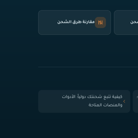
شحن
مقارنة طرق الشحن
 الباب (Door-to-Door):
كيفية تتبع شحنتك دولياً: الأدوات
والمنصات المتاحة