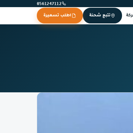
0561247112
كة
تتبع شحنة
اطلب تسعيرة