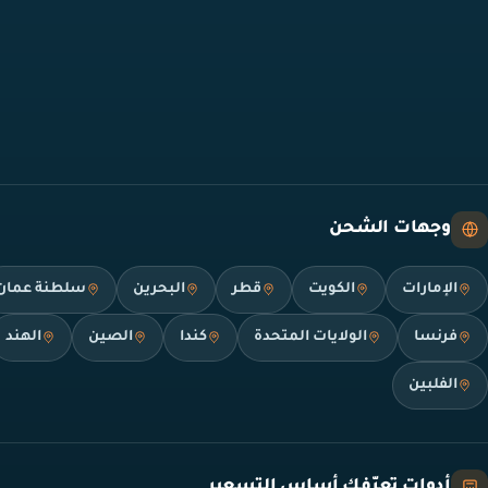
وجهات الشحن
الإمارات
الكويت
قطر
البحرين
سلطنة عمان
فرنسا
الولايات المتحدة
كندا
الصين
الهند
الفلبين
أدوات تعرّفك أساس التسعير