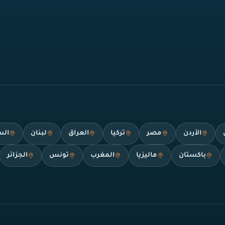
الأردن
مصر
تركيا
العراق
لبنان
الس
باكستان
ماليزيا
المغرب
تونس
الجزائر