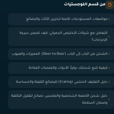
من قسم اللوجستيات
مواصفات المستودعات الآمنة لتخزين الأثاث والبضائع
التعامل مع شركات التخليص الجمركي: كيف تضمن سرعة
الإجراءات؟
الشحن من الباب إلى الباب (Door-to-Door): المميزات والعيوب
كيفية تتبع شحنتك دولياً: الأدوات والمنصات المتاحة
دليل التغليف الخشبي (Crating) للبضائع الثقيلة والحساسة
دليل شحن الأمتعة الشخصية والملابس: نصائح لتقليل التكلفة
وضمان السلامة