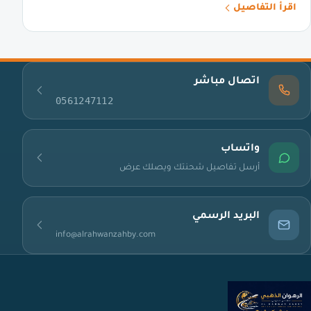
اقرأ التفاصيل
اتصال مباشر
0561247112
واتساب
أرسل تفاصيل شحنتك ويصلك عرض
البريد الرسمي
info@alrahwanzahby.com