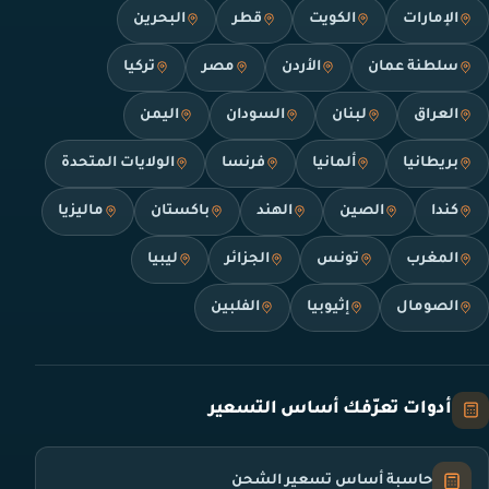
الإمارات
الكويت
قطر
البحرين
سلطنة عمان
الأردن
مصر
تركيا
العراق
لبنان
السودان
اليمن
بريطانيا
ألمانيا
فرنسا
الولايات المتحدة
كندا
الصين
الهند
باكستان
ماليزيا
المغرب
تونس
الجزائر
ليبيا
الصومال
إثيوبيا
الفلبين
أدوات تعرّفك أساس التسعير
حاسبة أساس تسعير الشحن