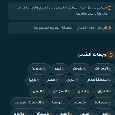
نستلم من كل مدن المملكة ونشحن إلى الخليج والدول العربية
وأوروبا وآسيا وأمريكا
الرياض · جدة · الدمام — المملكة العربية السعودية
وجهات الشحن
الإمارات
الكويت
قطر
البحرين
سلطنة عمان
الأردن
مصر
تركيا
العراق
لبنان
السودان
اليمن
بريطانيا
ألمانيا
فرنسا
الولايات المتحدة
كندا
الصين
الهند
باكستان
ماليزيا