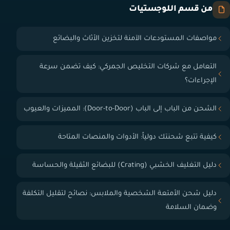
من قسم اللوجستيات
مواصفات المستودعات الآمنة لتخزين الأثاث والبضائع
التعامل مع شركات التخليص الجمركي: كيف تضمن سرعة
الإجراءات؟
الشحن من الباب إلى الباب (Door-to-Door): المميزات والعيوب
كيفية تتبع شحنتك دولياً: الأدوات والمنصات المتاحة
دليل التغليف الخشبي (Crating) للبضائع الثقيلة والحساسة
دليل شحن الأمتعة الشخصية والملابس: نصائح لتقليل التكلفة
وضمان السلامة