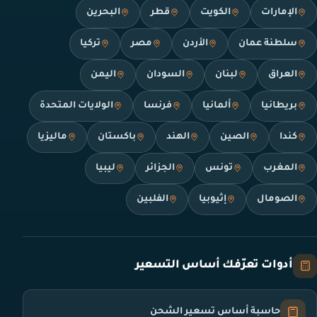
الإمارات
الكويت
قطر
البحرين
سلطنة عمان
الأردن
مصر
تركيا
العراق
لبنان
السودان
اليمن
بريطانيا
ألمانيا
فرنسا
الولايات المتحدة
كندا
الصين
الهند
باكستان
ماليزيا
المغرب
تونس
الجزائر
ليبيا
الصومال
إثيوبيا
الفلبين
أدوات تعرّفك أساس التسعير
حاسبة أساس تسعير الشحن