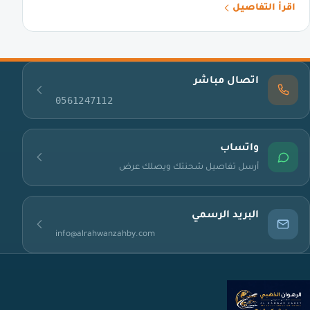
اقرأ التفاصيل
اتصال مباشر
0561247112
واتساب
أرسل تفاصيل شحنتك ويصلك عرض
البريد الرسمي
info@alrahwanzahby.com