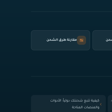
شحن
مقارنة طرق الشحن
 الباب (Door-to-Door):
كيفية تتبع شحنتك دولياً: الأدوات
والمنصات المتاحة