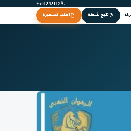
0561247112
كة
تتبع شحنة
اطلب تسعيرة