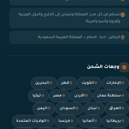
نستلم من كل مدن المملكة ونشحن إلى الخليج والدول العربية
وأوروبا وآسيا وأمريكا
الرياض · جدة · الدمام — المملكة العربية السعودية
وجهات الشحن
الإمارات
الكويت
قطر
البحرين
سلطنة عمان
الأردن
مصر
تركيا
العراق
لبنان
السودان
اليمن
بريطانيا
ألمانيا
فرنسا
الولايات المتحدة