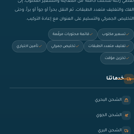
نغطي رحلة شحنتك كاملة: من المعاينة والتسعير المكتوب، إلى
الفك والتغليف متعدد الطبقات، ثم النقل بحراً أو جواً أو براً، وحتى
التخليص الجمركي والتسليم على العنوان مع إعادة التركيب.
تسعير مكتوب
قائمة محتويات مرقّمة
تغليف متعدد الطبقات
تخليص جمركي
تأمين اختياري
تخزين مؤقت
خدماتنا
الشحن البحري
الشحن الجوي
الشحن البري