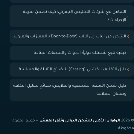
التعامل مع شركات التخليص الجمركي: كيف تضمن سرعة
الإجراءات؟
الشحن من الباب إلى الباب (Door-to-Door): المميزات والعيوب
كيفية تتبع شحنتك دولياً: الأدوات والمنصات المتاحة
دليل التغليف الخشبي (Crating) للبضائع الثقيلة والحساسة
دليل شحن الأمتعة الشخصية والملابس: نصائح لتقليل التكلفة
وضمان السلامة
© 2026
الرهوان الذهبي للشحن الدولي ونقل العفش
— جميع الحقوق
محفوظة