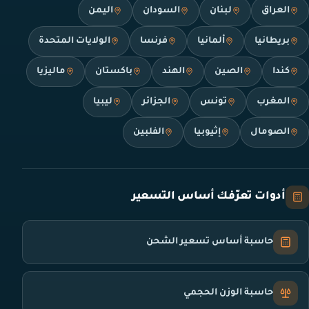
العراق
لبنان
السودان
اليمن
بريطانيا
ألمانيا
فرنسا
الولايات المتحدة
كندا
الصين
الهند
باكستان
ماليزيا
المغرب
تونس
الجزائر
ليبيا
الصومال
إثيوبيا
الفلبين
أدوات تعرّفك أساس التسعير
حاسبة أساس تسعير الشحن
حاسبة الوزن الحجمي