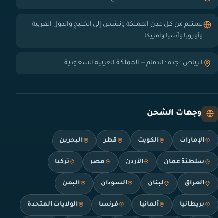
نستلم من كل مدن المملكة ونشحن إلى الخليج والدول العربية
وأوروبا وآسيا وأمريكا
الرياض · جدة · الدمام — المملكة العربية السعودية
وجهات الشحن
الإمارات
الكويت
قطر
البحرين
سلطنة عمان
الأردن
مصر
تركيا
العراق
لبنان
السودان
اليمن
بريطانيا
ألمانيا
فرنسا
الولايات المتحدة