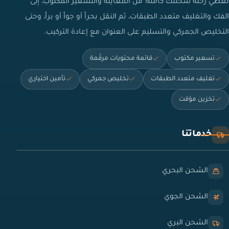
نغطي رحلة شحنتك كاملة: من المعاينة والتسعير المكتوب، إلى
الفك والتغليف متعدد الطبقات، ثم النقل بحراً أو جواً أو براً، وحتى
التخليص الجمركي والتسليم على العنوان مع إعادة التركيب.
تسعير مكتوب
قائمة محتويات مرقّمة
تغليف متعدد الطبقات
تخليص جمركي
تأمين اختياري
تخزين مؤقت
خدماتنا
الشحن البحري
الشحن الجوي
الشحن البري