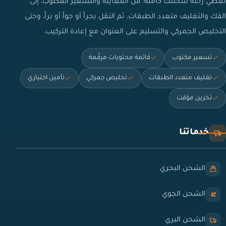
نغطي رحلة شحنتك كاملة: من المعاينة والتسعير المكتوب، إلى
الفك والتغليف متعدد الطبقات، ثم النقل بحراً أو جواً أو براً، وحتى
التخليص الجمركي والتسليم على العنوان مع إعادة التركيب.
تسعير مكتوب
قائمة محتويات مرقّمة
تغليف متعدد الطبقات
تخليص جمركي
تأمين اختياري
تخزين مؤقت
خدماتنا
الشحن البحري
الشحن الجوي
الشحن البري