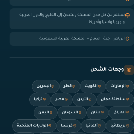
نستلم من كل مدن المملكة ونشحن إلى الخليج والدول العربية
وأوروبا وآسيا وأمريكا
الرياض · جدة · الدمام — المملكة العربية السعودية
وجهات الشحن
الإمارات
الكويت
قطر
البحرين
سلطنة عمان
الأردن
مصر
تركيا
العراق
لبنان
السودان
اليمن
بريطانيا
ألمانيا
فرنسا
الولايات المتحدة