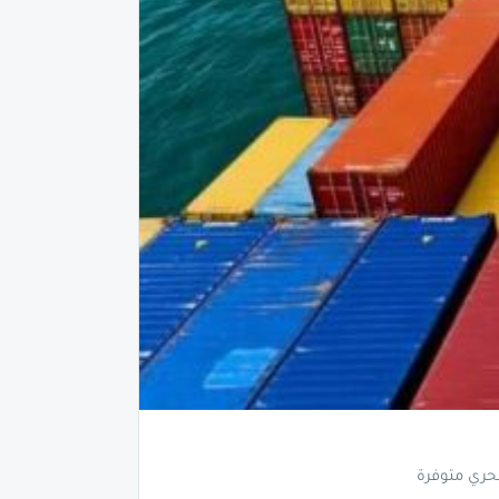
حري متوفرة