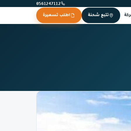
0561247112
كة
تتبع شحنة
اطلب تسعيرة