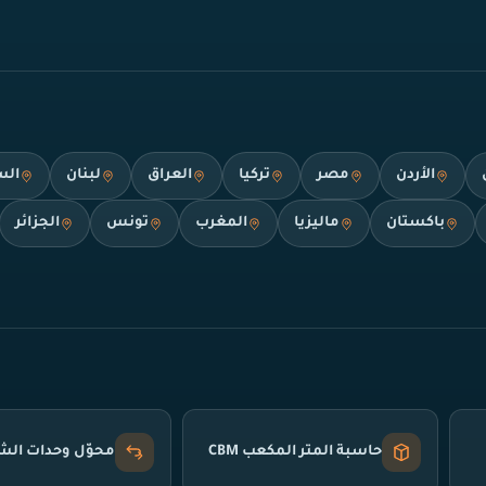
الأردن
مصر
تركيا
العراق
لبنان
الس
باكستان
ماليزيا
المغرب
تونس
الجزائر
حاسبة المتر المكعب CBM
محوّل وحدات ال