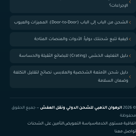
الإجراءات؟
الشحن من الباب إلى الباب (Door-to-Door): المميزات والعيوب
كيفية تتبع شحنتك دولياً: الأدوات والمنصات المتاحة
دليل التغليف الخشبي (Crating) للبضائع الثقيلة والحساسة
دليل شحن الأمتعة الشخصية والملابس: نصائح لتقليل التكلفة
وضمان السلامة
© 2026
الرهوان الذهبي للشحن الدولي ونقل العفش
— جميع الحقوق
محفوظة
اتفاقية مستوى الخدمة
سياسة التعويض
التأمين على الشحنات
تواصل معنا