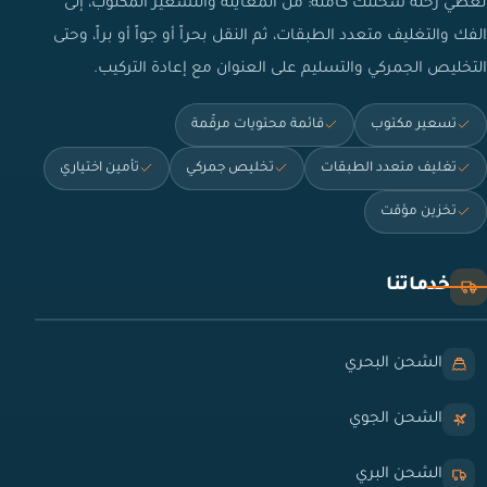
نغطي رحلة شحنتك كاملة: من المعاينة والتسعير المكتوب، إلى
الفك والتغليف متعدد الطبقات، ثم النقل بحراً أو جواً أو براً، وحتى
التخليص الجمركي والتسليم على العنوان مع إعادة التركيب.
تسعير مكتوب
قائمة محتويات مرقّمة
تغليف متعدد الطبقات
تخليص جمركي
تأمين اختياري
تخزين مؤقت
خدماتنا
الشحن البحري
الشحن الجوي
الشحن البري