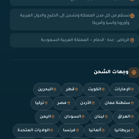
نستلم من كل مدن المملكة ونشحن إلى الخليج والدول العربية
وأوروبا وآسيا وأمريكا
الرياض · جدة · الدمام — المملكة العربية السعودية
وجهات الشحن
الإمارات
الكويت
قطر
البحرين
سلطنة عمان
الأردن
مصر
تركيا
العراق
لبنان
السودان
اليمن
بريطانيا
ألمانيا
فرنسا
الولايات المتحدة