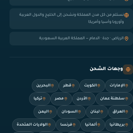
نستلم من كل مدن المملكة ونشحن إلى الخليج والدول العربية
وأوروبا وآسيا وأمريكا
الرياض · جدة · الدمام — المملكة العربية السعودية
وجهات الشحن
الإمارات
الكويت
قطر
البحرين
سلطنة عمان
الأردن
مصر
تركيا
العراق
لبنان
السودان
اليمن
بريطانيا
ألمانيا
فرنسا
الولايات المتحدة