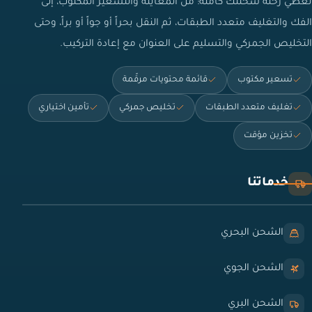
نغطي رحلة شحنتك كاملة: من المعاينة والتسعير المكتوب، إلى
الفك والتغليف متعدد الطبقات، ثم النقل بحراً أو جواً أو براً، وحتى
التخليص الجمركي والتسليم على العنوان مع إعادة التركيب.
تسعير مكتوب
قائمة محتويات مرقّمة
تغليف متعدد الطبقات
تخليص جمركي
تأمين اختياري
تخزين مؤقت
خدماتنا
الشحن البحري
الشحن الجوي
الشحن البري