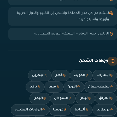
نستلم من كل مدن المملكة ونشحن إلى الخليج والدول العربية
وأوروبا وآسيا وأمريكا
الرياض · جدة · الدمام — المملكة العربية السعودية
وجهات الشحن
الإمارات
الكويت
قطر
البحرين
سلطنة عمان
الأردن
مصر
تركيا
العراق
لبنان
السودان
اليمن
بريطانيا
ألمانيا
فرنسا
الولايات المتحدة