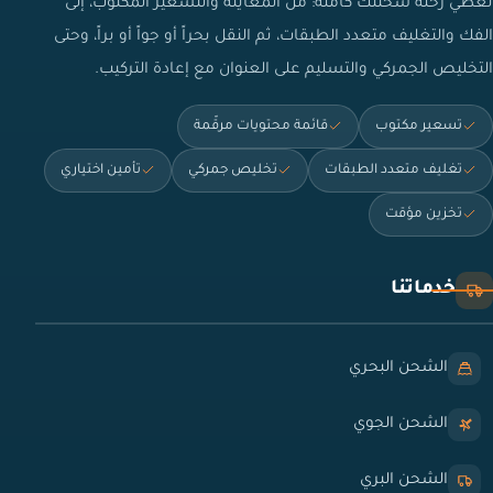
نغطي رحلة شحنتك كاملة: من المعاينة والتسعير المكتوب، إلى
الفك والتغليف متعدد الطبقات، ثم النقل بحراً أو جواً أو براً، وحتى
التخليص الجمركي والتسليم على العنوان مع إعادة التركيب.
تسعير مكتوب
قائمة محتويات مرقّمة
تغليف متعدد الطبقات
تخليص جمركي
تأمين اختياري
تخزين مؤقت
خدماتنا
الشحن البحري
الشحن الجوي
الشحن البري