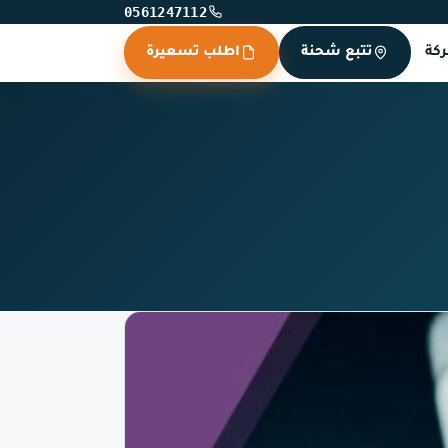
0561247112
كة
تتبع شحنة
اطلب تسعيرة