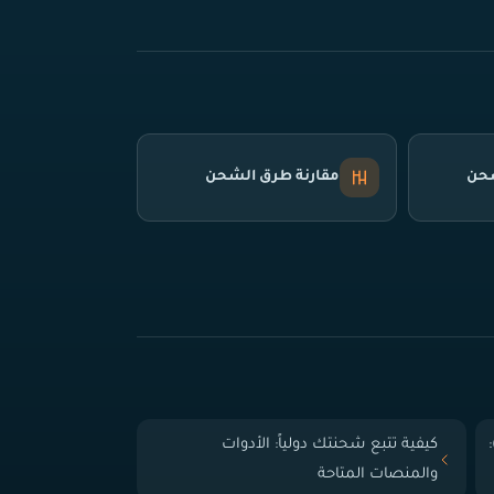
شحن
مقارنة طرق الشحن
 الباب (Door-to-Door):
كيفية تتبع شحنتك دولياً: الأدوات
والمنصات المتاحة