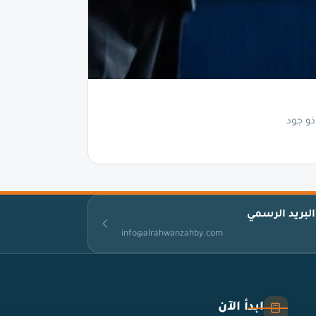
ذو جود
البريد الرسمي
info@alrahwanzahby.com
ابدأ الآن