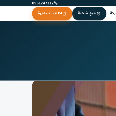
0561247112
كة
تتبع شحنة
اطلب تسعيرة