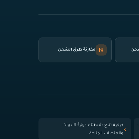
شحن
مقارنة طرق الشحن
 الباب (Door-to-Door):
كيفية تتبع شحنتك دولياً: الأدوات
والمنصات المتاحة